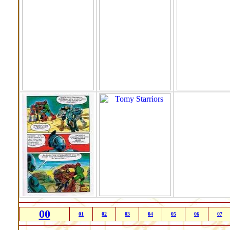
00
01
02
03
04
05
06
07