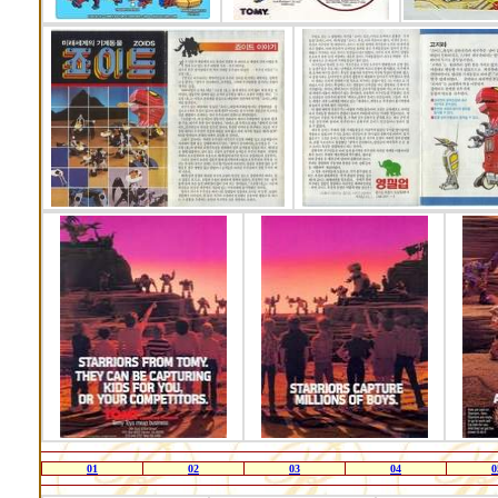
01
02
03
04
0